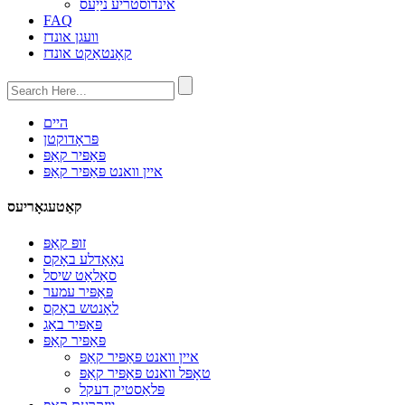
אינדוסטריע נייַעס
FAQ
וועגן אונדז
קאָנטאַקט אונדז
היים
פּראָדוקטן
פּאַפּיר קאַפּ
איין וואנט פּאַפּיר קאַפּ
קאַטעגאָריעס
זופּ קאַפּ
נאָאָדלע באָקס
סאַלאַט שיסל
פּאַפּיר עמער
לאָנטש באָקס
פּאַפּיר באַג
פּאַפּיר קאַפּ
איין וואנט פּאַפּיר קאַפּ
טאָפּל וואנט פּאַפּיר קאַפּ
פּלאַסטיק דעקל