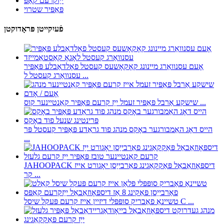
ייַזקרעם קאַפּ
פּאַפּיר שטרוי
פֿעיִקייטן פּראָדוקטן
אָעם עסנוואַרג מיינונג קאָקאָשעס קעסטל פאָלדאַבלע פּאַפּיר
עסנוואַרג קעסטל ל ...
שישקע אַרבל פּאַפּיר זעמל ייַז קרעם פּאַפּיר קאַנטיינער קוס ...
הייס דאָג האַמבורגער באָקס מנהג פוד גראַדע פּאַפּיר קעסטל פּר
...
JAHOOPACK דיספּאָוזאַבאַל פּאַקקאַגינג פאַרבייַסן יאָגורט אייז
קר ...
טשיינאַ פאַבריק סופּפּלי דיזיין אייז קרעם פּעקל שיסל C ...