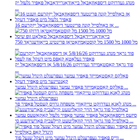
מנהג געדרוקט דיספּאָוזאַבאַל בייאָודאַגריידאַבאַל פּאַפּיר גלעזל יק
...
16 אָז כאָולסייל קונה פּרינטעד דיספּאָוזאַבאַל ייַזקרעם ...
750 מל 1000 מל 1500 מל קוסטאָמיזאַטיאָן פּרינטינג בייאָודעגראַד
...
פוד גראַד קאַסטאַמייזד געדרוקט 5/8/16/26 אַז דיספּאָוזאַבאַל יק
...
פאָלקס קאַסטאַמייזד פּאַפּיר עמער געפּרעגלט הינדל עמער ...
מנהג לאָגאָ געדרוקט טייקאַווייַ משפּחה גרויס קעסטל פּאַפּיר פר ...
כאָולסייל פוד גראַד הויך קוואַליטעט קייַלעכיק פאַרשידענע סי ...
ווייַס פּאַפּיר געפּרעגלט הינדל עמער מיט דעקל שנעל פוד ...