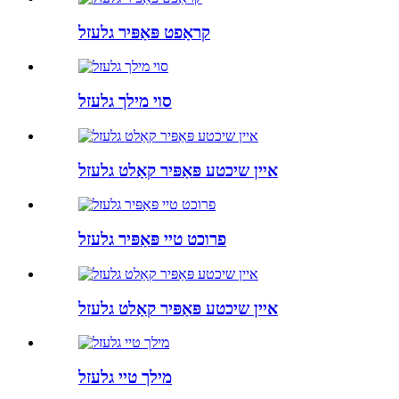
קראַפט פּאַפּיר גלעזל
סוי מילך גלעזל
איין שיכטע פּאַפּיר קאַלט גלעזל
פרוכט טיי פּאַפּיר גלעזל
איין שיכטע פּאַפּיר קאַלט גלעזל
מילך טיי גלעזל