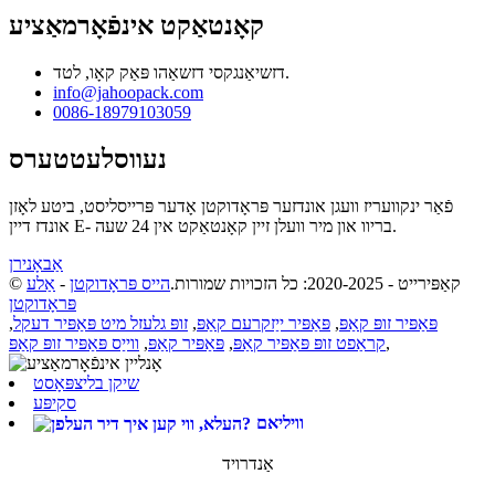
קאָנטאַקט אינפֿאָרמאַציע
דזשיאַנגקסי דזשאַהו פּאַק קאָו, לטד.
info@jahoopack.com
0086-18979103059
נעווסלעטטערס
פֿאַר ינקוועריז וועגן אונדזער פּראָדוקטן אָדער פּרייסליסט, ביטע לאָזן
אונדז דיין E- בריוו און מיר וועלן זיין קאָנטאַקט אין 24 שעה.
אַבאָנירן
© קאַפּירייט - 2020-2025: כל הזכויות שמורות.
הייס פּראָדוקטן
-
אַלע
פּראָדוקטן
פּאַפּיר זופּ קאַפּ
,
פּאַפּיר ייַזקרעם קאַפּ
,
זופּ גלעזל מיט פּאַפּיר דעקל
,
,
קראַפט זופּ פּאַפּיר קאַפּ
,
פּאַפּיר קאַפּ
,
ווייַס פּאַפּיר זופּ קאַפּ
שיקן בליצפּאָסט
סקיפּע
וויליאם
אַנדרויד