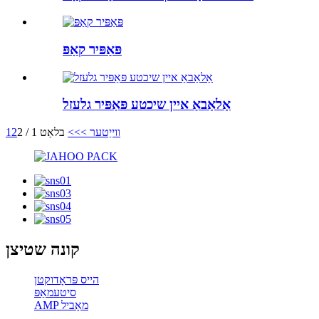
פּאַפּיר קאַפּ
אַלאַבאַ איין שיכטע פּאַפּיר גלעזל
ווייַטער >
>>
בלאַט 1 / 2
2
1
קונה שטיצן
הייס פּראָדוקטן
סיטעמאַפּ
AMP מאָביל