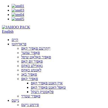
English
היים
פּראָדוקטן
ייַזקרעם פּאַפּיר קאַפּ
פּאַפּיר עמער
פּאַפּיר סאַלאַט שיסל
פּאַפּיר זופּ קאַפּ
נאָאָדלע באָקס
לאָנטש באָקס
פּאַפּיר באַג
פּאַפּיר קאַפּ
איין וואנט פּאַפּיר קאַפּ
טאָפּל וואנט פּאַפּיר קאַפּ
פּלאַסטיק דעקל
פּאַפּיר שטרוי
נייַעס
פירמע נייַעס