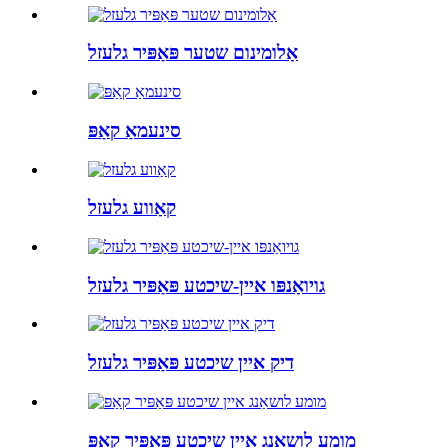
אַלומינום שטער פּאַפּיר גלעזל
סינעמאַ קאַפּ
קאַווע גלעזל
גויואַנפּו איין-שיכטע פּאַפּיר גלעזל
דיק איין שיכטע פּאַפּיר גלעזל
מומע לושאַנג איין שיכטע פּאַפּיר קאַפּ