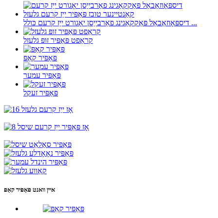
דיספּאָוזאַבאַל פּאַקקאַגינג פאַרבייַסן יאָגורט ייַז קרעם כּולל ...
קראַפט פּאַפּיר זופּ גלעזל
פּאַפּיר קאַפּ
פּאַפּיר עמער
פּאַפּיר זעקל
איין וואנט פּאַפּיר קאַפּ