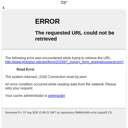
יאָס
x